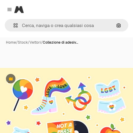
Magnific
Close menu
Cerca 
Home
/
Stock
/
Vettori
/
Collezione di adesiv…
Premium