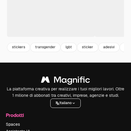
stickers
transgender
lgbt
sticker
adesivi
gay
La piattaforma creativa per realizzare i tuoi migliori lavori. Oltre
1 milione di abbonati tra creativi, imprese, agenzie e studi.
Italiano
Prodotti
Spaces