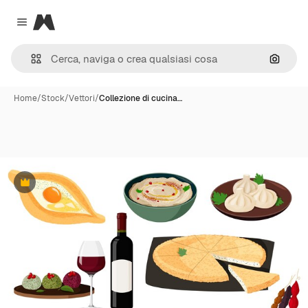
Magnific
Close menu
Cerca 
Home
/
Stock
/
Vettori
/
Collezione di cucina…
Premium