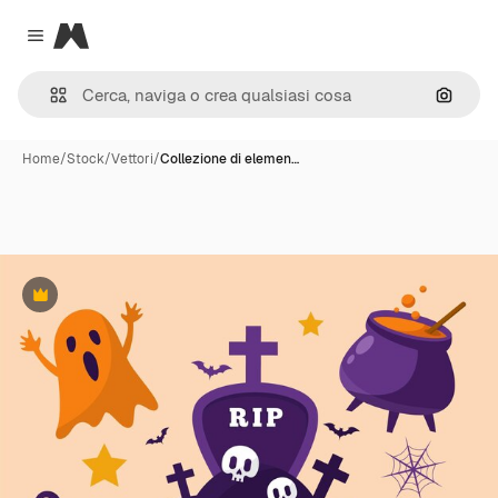
Magnific
Close menu
Cerca 
Home
/
Stock
/
Vettori
/
Collezione di elemen…
Premium