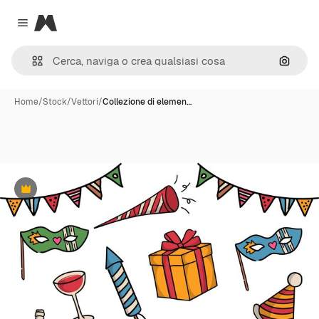
Magnific
Close menu
Cerca 
Home
/
Stock
/
Vettori
/
Collezione di elemen…
Premium