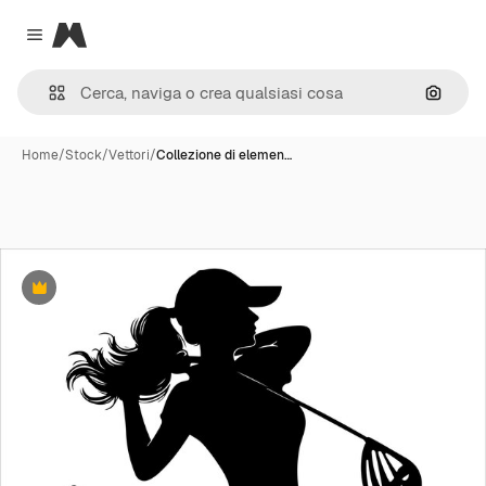
Magnific
Close menu
Cerca 
Home
/
Stock
/
Vettori
/
Collezione di elemen…
Premium