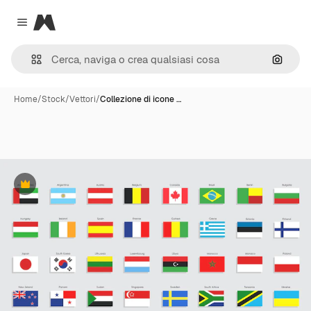
Magnific
Close menu
Cerca 
Home
/
Stock
/
Vettori
/
Collezione di icone …
Premium