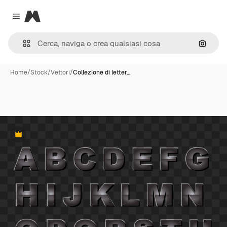
Magnific
Close menu
Cerca 
Home
/
Stock
/
Vettori
/
Collezione di letter…
Premium