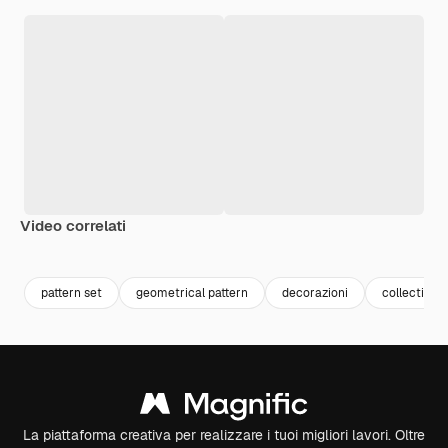
Video correlati
Premium
Premium
Premium
Premium
pattern set
geometrical pattern
decorazioni
collection
La piattaforma creativa per realizzare i tuoi migliori lavori. Oltre