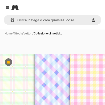
Magnific
Close menu
Cerca 
Home
/
Stock
/
Vettori
/
Collezione di motivi…
Premium