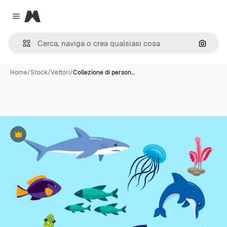
Magnific
Close menu
Cerca 
Home
/
Stock
/
Vettori
/
Collezione di person…
Premium