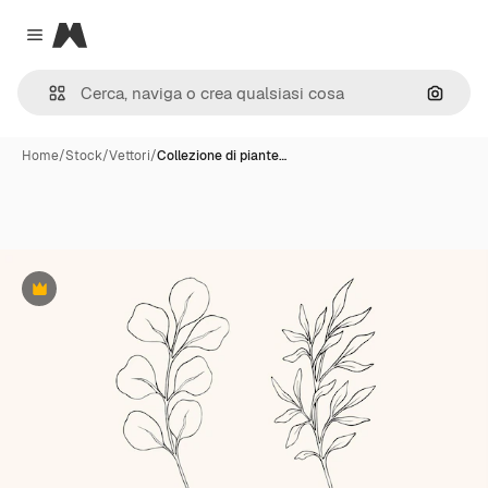
Magnific
Close menu
Cerca 
Home
/
Stock
/
Vettori
/
Collezione di piante…
Premium