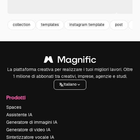
collection
templates
instagram template
post
tem
La piattaforma creativa per realizzare i tuoi migliori lavori. Oltre
1 milione di abbonati tra creativi, imprese, agenzie e studi.
Italiano
Prodotti
Spaces
Assistente IA
Generatore di immagini IA
Generatore di video IA
Sintetizzatore vocale IA