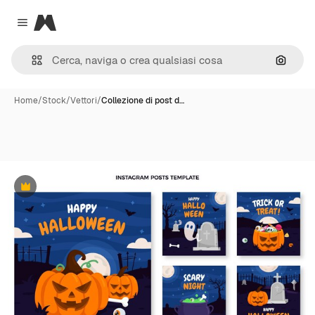
Magnific
Close menu
Cerca 
Home
/
Stock
/
Vettori
/
Collezione di post d…
Premium