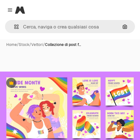
Magnific
Close menu
Cerca 
Home
/
Stock
/
Vettori
/
Collezione di post f…
Premium