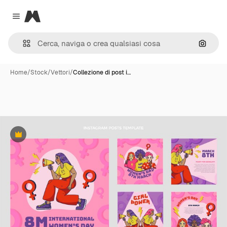
Magnific
Close menu
Cerca 
Home
/
Stock
/
Vettori
/
Collezione di post i…
Premium