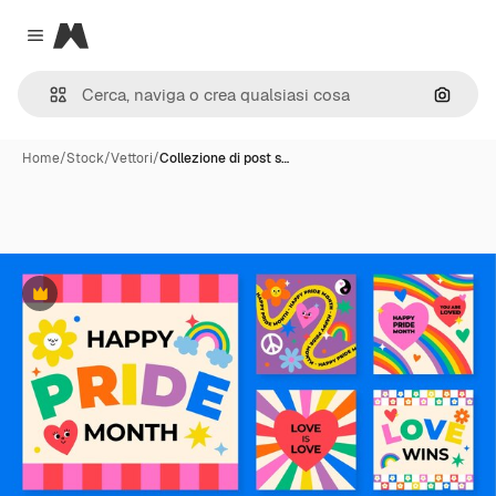
Magnific
Close menu
Cerca 
Home
/
Stock
/
Vettori
/
Collezione di post s…
Premium