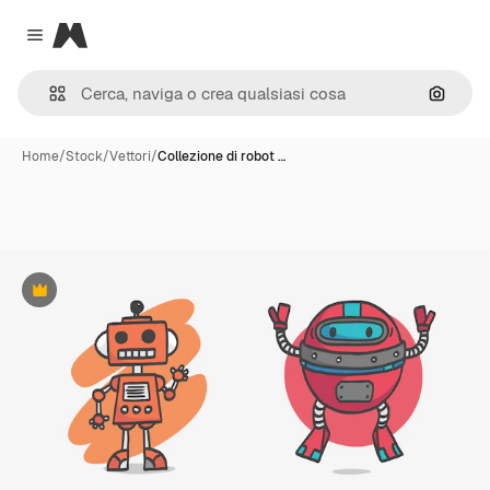
Magnific
Close menu
Cerca 
Home
/
Stock
/
Vettori
/
Collezione di robot …
Premium