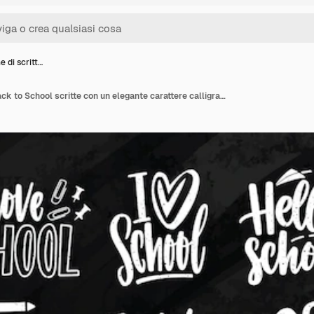
e di scritt…
Collezione di scritte Back to School scritte con un elegante carattere calligrafico e decorate con cancelleria. Set di slogan o frasi scritti a mano isolati su sfondo nero. Illustrazione vettoriale