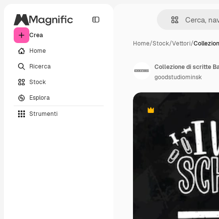
Crea
Home
/
Stock
/
Vettori
/
Collezion
Home
Ricerca
goodstudiominsk
Stock
Esplora
Strumenti
Premium