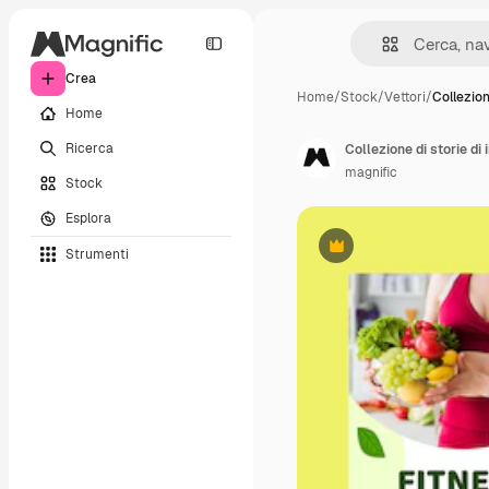
Crea
Home
/
Stock
/
Vettori
/
Collezion
Home
Ricerca
Collezione di storie di 
magnific
Stock
Esplora
Strumenti
Premium