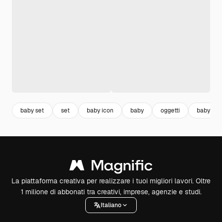
baby set
set
baby icon
baby
oggetti
baby car
La piattaforma creativa per realizzare i tuoi migliori lavori. Oltre
1 milione di abbonati tra creativi, imprese, agenzie e studi.
Italiano