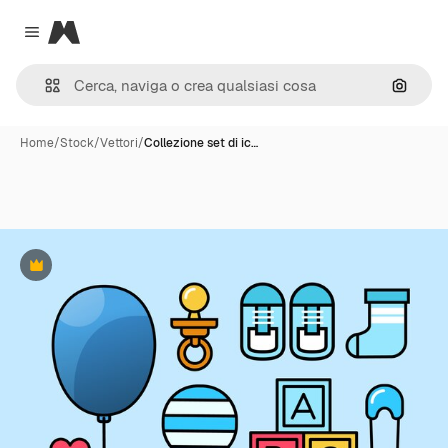
Magnific
Close menu
Cerca 
Home
/
Stock
/
Vettori
/
Collezione set di ic…
Premium