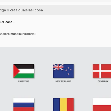
e di icone …
andiere mondiali vettoriali