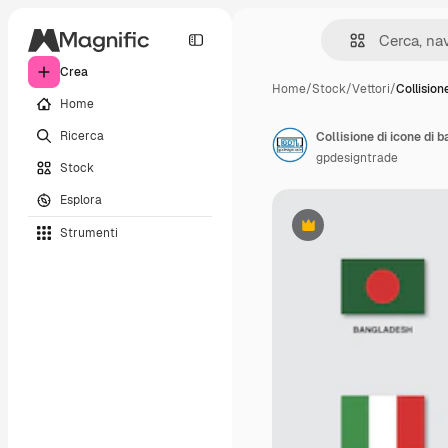
Crea
Home
/
Stock
/
Vettori
/
Collision
Home
Ricerca
Collisione di icone di b
gpdesigntrade
Stock
Esplora
Strumenti
Premium