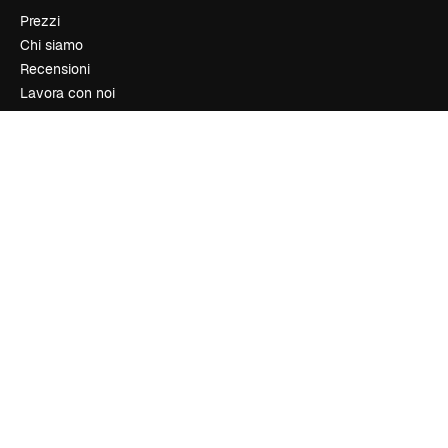
Prezzi
Chi siamo
Recensioni
Lavora con noi
Cerca tendenze
Blog
Eventi
Slidesgo
Vendi i tuoi contenuti
Sala stampa
Cerchi magnific.ai
Contattaci
Assistenza clienti
Instagram
YouTube
LinkedIn
TikTok