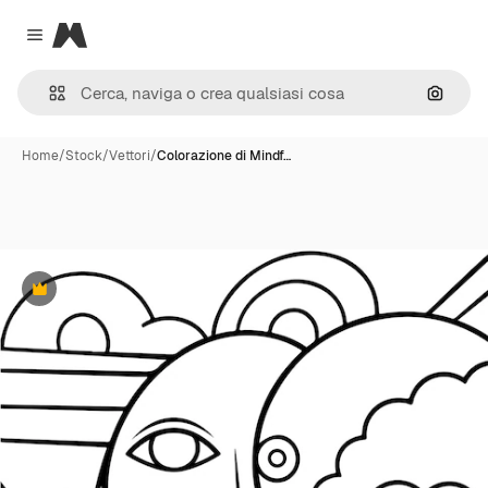
Magnific
Close menu
Cerca 
Home
/
Stock
/
Vettori
/
Colorazione di Mindf…
Premium