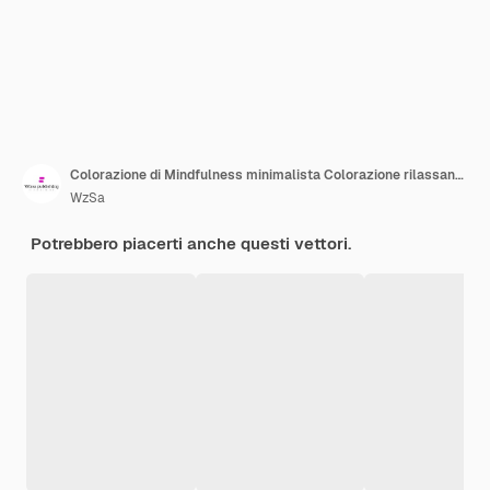
Colorazione di Mindfulness minimalista Colorazione rilassante con paesaggio di animali del cielo e altri
WzSa
Potrebbero piacerti anche questi vettori.