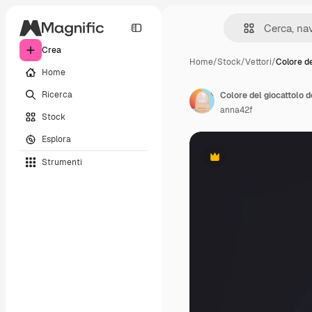
Crea
Home
/
Stock
/
Vettori
/
Colore de
Home
Ricerca
Colore del giocattolo d
anna42f
Stock
Esplora
Strumenti
Premium