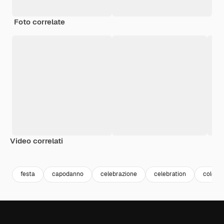
Foto correlate
Video correlati
Premium
Premium
Generato da
festa
capodanno
celebrazione
celebration
color 