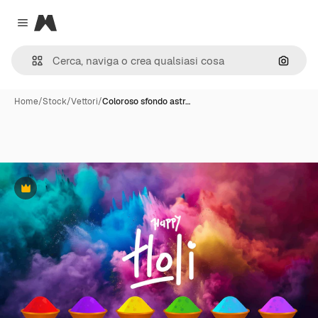
Magnific
Close menu
Cerca 
Home
/
Stock
/
Vettori
/
Coloroso sfondo astr…
Premium