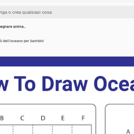
segnare anima…
i dell'oceano per bambini