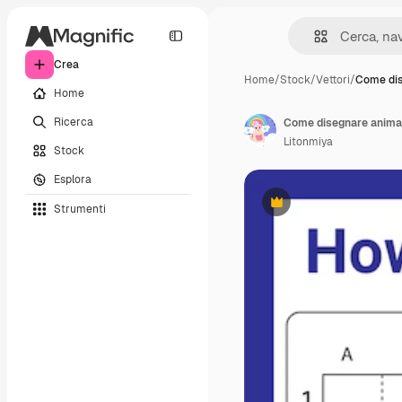
Crea
Home
/
Stock
/
Vettori
/
Come di
Home
Ricerca
Come disegnare animal
Litonmiya
Stock
Esplora
Strumenti
Premium