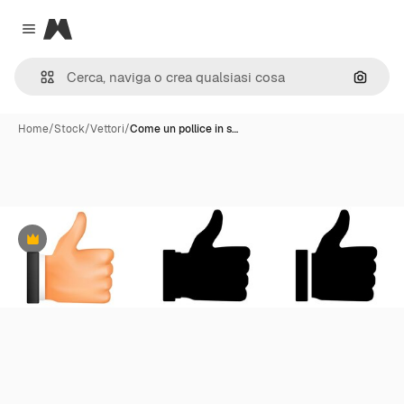
Magnific
Close menu
Cerca 
Home
/
Stock
/
Vettori
/
Come un pollice in s…
Premium