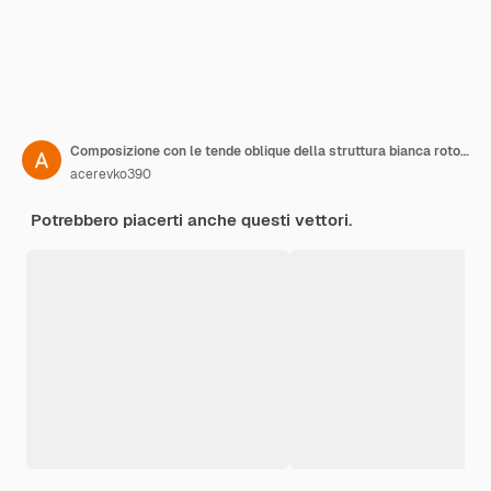
Composizione con le tende oblique della struttura bianca rotonda astratta delle uova di Pasqua delle tonalità blu e gialle
acerevko390
Potrebbero piacerti anche questi vettori.