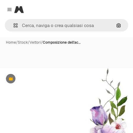
Magnific
Close menu
Cerca 
Home
/
Stock
/
Vettori
/
Composizione dell'ac…
Premium