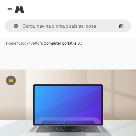
Magnific
Close menu
Cerca 
Home
/
Stock
/
Vettori
/
Computer portatile 3…
Premium