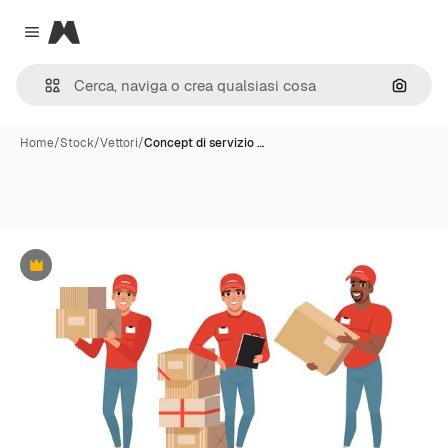
Magnific
Close menu
Cerca 
Home
/
Stock
/
Vettori
/
Concept di servizio …
Premium