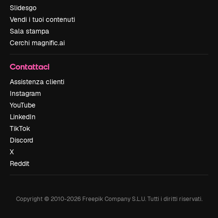
Slidesgo
Vendi i tuoi contenuti
Sala stampa
Cerchi magnific.ai
Contattaci
Assistenza clienti
Instagram
YouTube
LinkedIn
TikTok
Discord
X
Reddit
Copyright © 2010-
2026
Freepik Company S.L.U.
Tutti i diritti riservati
.