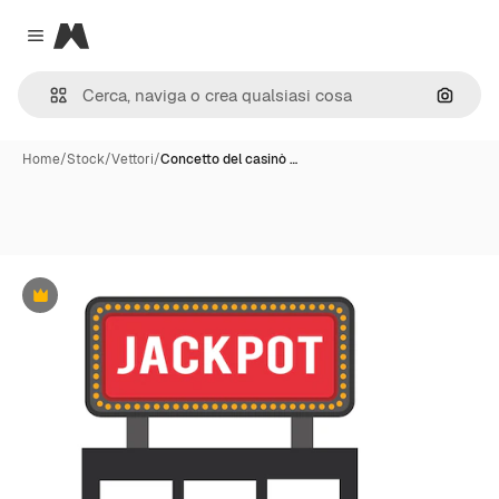
Magnific
Close menu
Cerca 
Home
/
Stock
/
Vettori
/
Concetto del casinò …
Premium