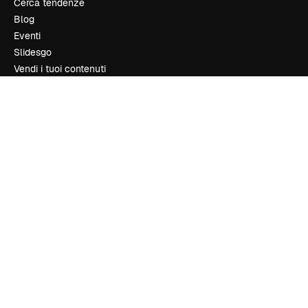
Cerca tendenze
Blog
Eventi
Slidesgo
Vendi i tuoi contenuti
Sala stampa
Cerchi magnific.ai
Contattaci
Assistenza clienti
Instagram
YouTube
LinkedIn
TikTok
Discord
X
Reddit