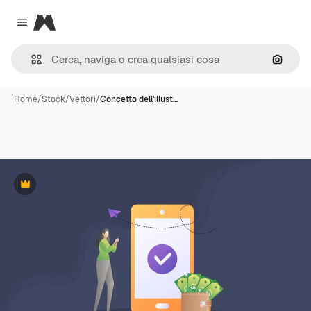
Magnific
Close menu
Cerca 
Home
/
Stock
/
Vettori
/
Concetto dell'illust…
Premium