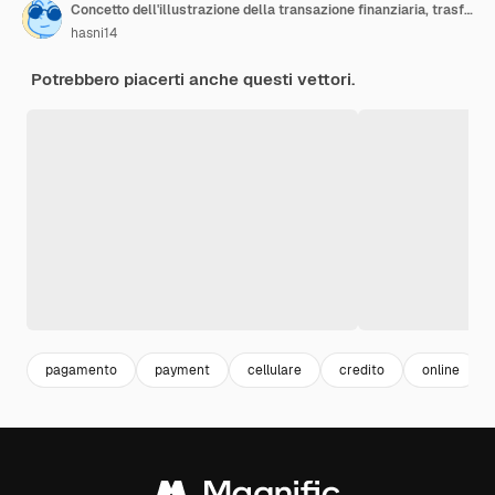
Concetto dell'illustrazione della transazione finanziaria, trasferimento di denaro, attività bancarie online, portafoglio mobile. Concetto di pagamento online. Può usare per, landing page, template, interfaccia utente, web, app mobile, banner
hasni14
Potrebbero piacerti anche questi vettori.
pagamento
payment
cellulare
credito
online