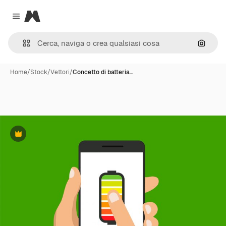
Magnific
Close menu
Cerca 
Home
/
Stock
/
Vettori
/
Concetto di batteria…
Premium