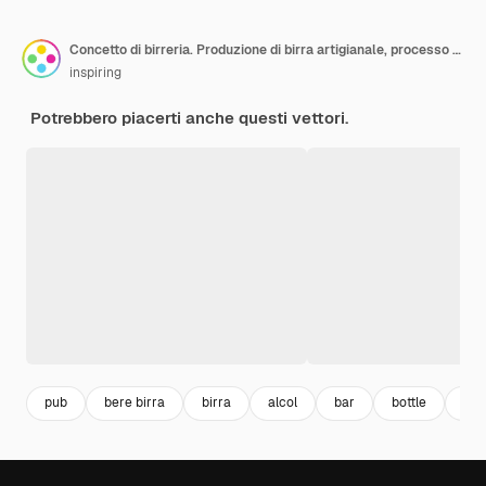
Concetto di birreria. Produzione di birra artigianale, processo di fermentazione. Bozza
inspiring
Potrebbero piacerti anche questi vettori.
pub
bere birra
birra
alcol
bar
bottle
bott