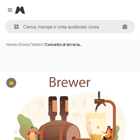
Magnific
Close menu
Cerca 
Home
/
Stock
/
Vettori
/
Concetto di birreria…
Premium