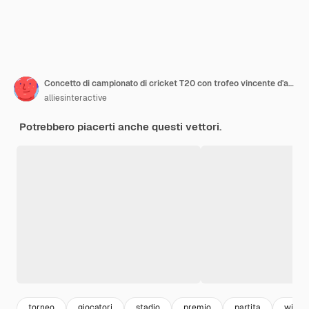
Concetto di campionato di cricket T20 con trofeo vincente d'argento 3D e giocatore battitore sullo sfondo dello stadio.
alliesinteractive
Potrebbero piacerti anche questi vettori.
torneo
giocatori
stadio
premio
partita
winne