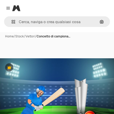
Magnific
Close menu
Cerca 
Home
/
Stock
/
Vettori
/
Concetto di campiona…
Premium