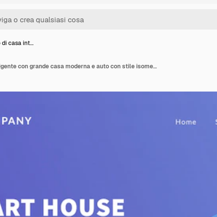
di casa int…
Concetto di casa intelligente con grande casa moderna e auto con stile isometrico per modello di sito Web o homepage di atterraggio