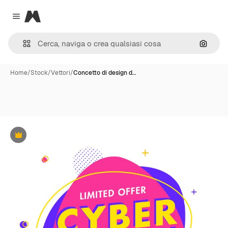
Magnific
Close menu
Cerca 
Home
/
Stock
/
Vettori
/
Concetto di design d…
Premium