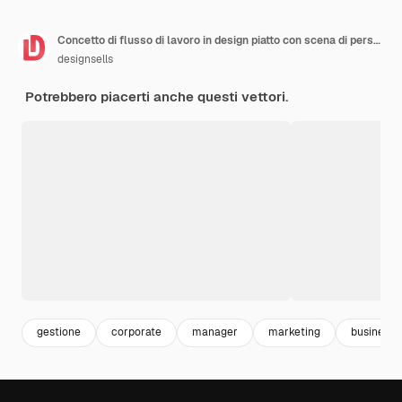
Concetto di flusso di lavoro in design piatto con scena di persone Dipendente uomo che lavora in ufficio analisi dati e statistiche grafiche processo e gestione dell'organizzazione del lavoro Illustrazione vettoriale per il web
designsells
Potrebbero piacerti anche questi vettori.
gestione
corporate
manager
marketing
business 