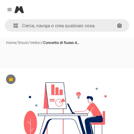
Magnific
Close menu
Cerca 
Home
/
Stock
/
Vettori
/
Concetto di flusso d…
Premium