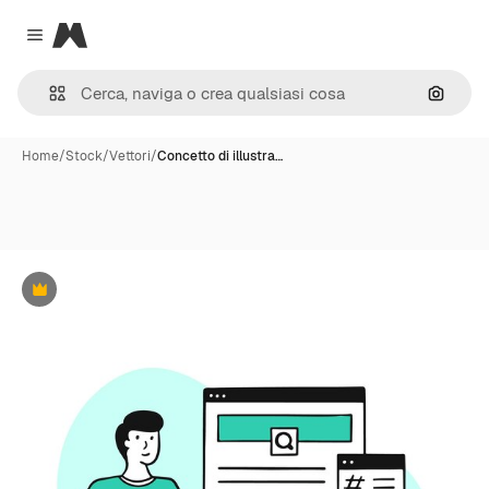
Magnific
Close menu
Cerca 
Home
/
Stock
/
Vettori
/
Concetto di illustra…
Premium