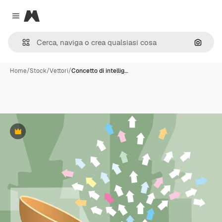
Magnific
Close menu
Cerca 
Home
/
Stock
/
Vettori
/
Concetto di intellig…
Premium