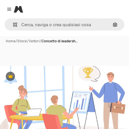
Magnific
Close menu
Cerca 
Home
/
Stock
/
Vettori
/
Concetto di leadersh…
Premium