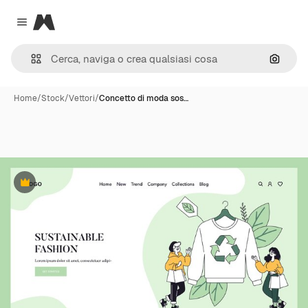
Magnific
Close menu
Cerca 
Home
/
Stock
/
Vettori
/
Concetto di moda sos…
Premium