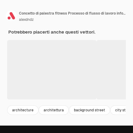
Concetto di palestra fitness Processo di flusso di lavoro infografico web isometrico 3d Mappa dell'infrastruttura con club sportivo per allenamenti di allenamento Parcheggio edifici della città Illustrazione vettoriale nella progettazione grafica isometrica
alexdndz
Potrebbero piacerti anche questi vettori.
architecture
architettura
background street
city street