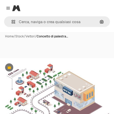
Magnific
Close menu
Cerca 
Home
/
Stock
/
Vettori
/
Concetto di palestra…
Premium