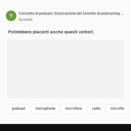
Concetto di podcast. Illustrazione del fumetto di podcasting. Podcaster che parla nel microfono e registra podcast audio o spettacolo online. Il presentatore radiofonico trasmette alla radio. Illustrazione piana di vettore.
Syretshi
Potrebbero piacerti anche questi vettori.
podcast
microphone
microfono
radio
microfono p