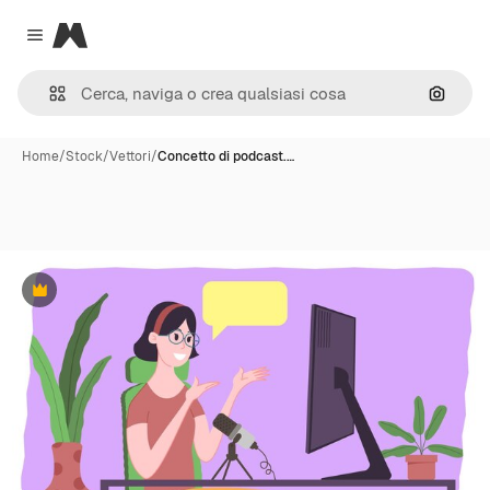
Magnific
Close menu
Cerca 
Home
/
Stock
/
Vettori
/
Concetto di podcast.…
Premium