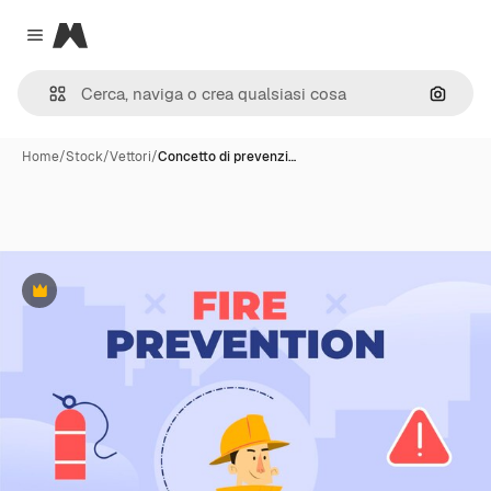
Magnific
Close menu
Cerca 
Home
/
Stock
/
Vettori
/
Concetto di prevenzi…
Premium