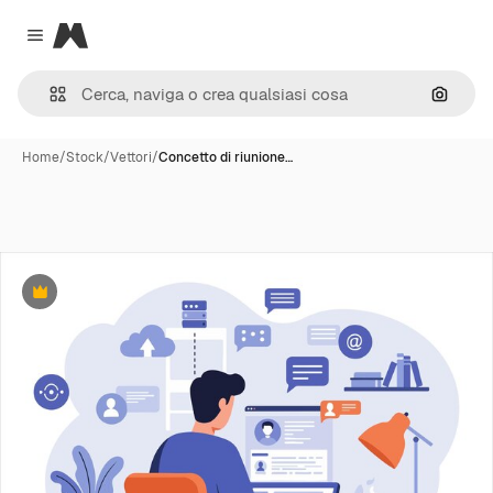
Magnific
Close menu
Cerca 
Home
/
Stock
/
Vettori
/
Concetto di riunione…
Premium