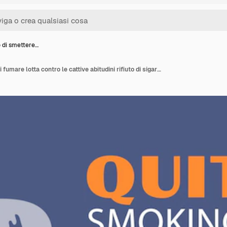
 di smettere…
Concetto di smettere di fumare lotta contro le cattive abitudini rifiuto di sigarette nicotina e tabacco poster o