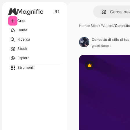
Crea
Home
/
Stock
/
Vettori
/
Concetto 
Home
Ricerca
Concetto di stile di tes
gatotkacart
Stock
Esplora
Strumenti
Premium