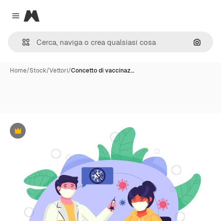
Magnific
Close menu
Cerca 
Home
/
Stock
/
Vettori
/
Concetto di vaccinaz…
Premium