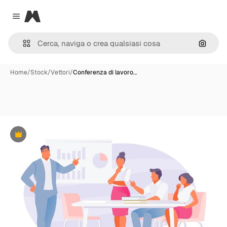
Magnific
Close menu
Cerca 
Home
/
Stock
/
Vettori
/
Conferenza di lavoro…
Premium