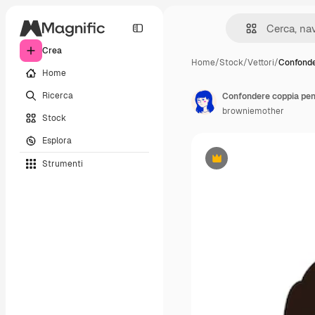
Crea
Home
/
Stock
/
Vettori
/
Confonde
Home
Ricerca
Confondere coppia pens
browniemother
Stock
Esplora
Strumenti
Premium