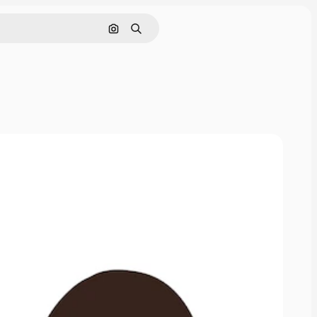
Cerca per immagine
Ricerca