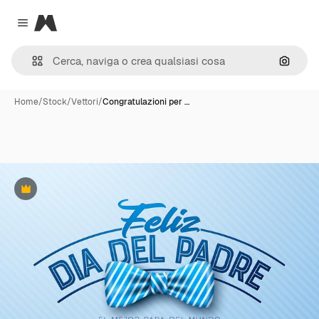
Magnific
Close menu
Cerca 
Home
/
Stock
/
Vettori
/
Congratulazioni per …
Premium